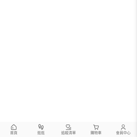
首頁
逛逛
追蹤清單
購物車
會員中心