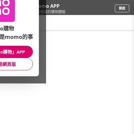
下載momo APP
開啟
給你3倍流暢度的購物體驗
請輸入搜尋關鍵字
o購物
是momo的事
家電
/
淨水設備
/
濾心款式
/
中空絲膜
o購物」APP
館長推薦
月銷量
新上市
價格
評價
用網頁版
很抱歉，沒有篩選到符合條件的商品
您可以調整篩選條件試試看