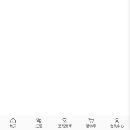
首頁
逛逛
追蹤清單
購物車
會員中心