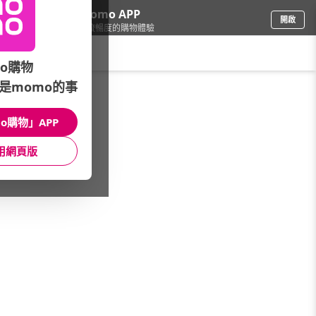
下載momo APP
開啟
給你3倍流暢度的購物體驗
請輸入搜尋關鍵字
o購物
是momo的事
家電
/
排油煙機
/
SAKURA 櫻花
o購物」APP
館長推薦
月銷量
新上市
價格
評價
用網頁版
很抱歉，沒有篩選到符合條件的商品
您可以調整篩選條件試試看