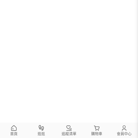
首頁
逛逛
追蹤清單
購物車
會員中心