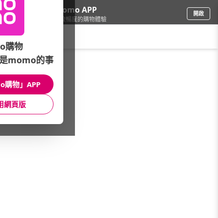
下載momo APP
開啟
給你3倍流暢度的購物體驗
請輸入搜尋關鍵字
o購物
是momo的事
家電
/
排油煙機
/
喜特麗
o購物」APP
館長推薦
月銷量
新上市
價格
評價
用網頁版
很抱歉，沒有篩選到符合條件的商品
您可以調整篩選條件試試看