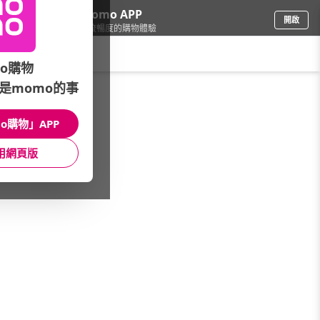
下載momo APP
開啟
給你3倍流暢度的購物體驗
請輸入搜尋關鍵字
o購物
是momo的事
家電
/
排油煙機
/
館長推薦
/
本週優惠｜破盤降價
o購物」APP
館長推薦
月銷量
新上市
價格
評價
用網頁版
很抱歉，沒有篩選到符合條件的商品
您可以調整篩選條件試試看