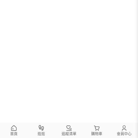
首頁
逛逛
追蹤清單
購物車
會員中心