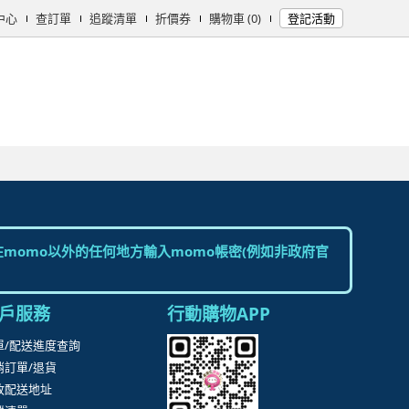
中心
查訂單
追蹤清單
折價券
購物車 (0)
登記活動
女時尚
男時尚
精品/飾品
彩妝保養
個人清潔
日用/紙品
母