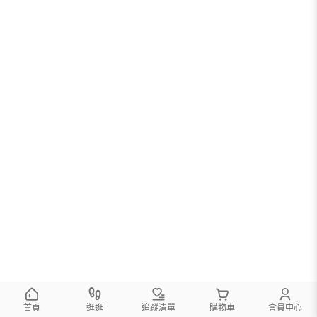
首頁
逛逛
追蹤清單
購物車
會員中心