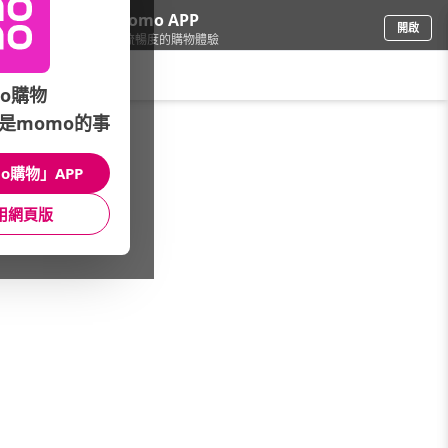
下載momo APP
開啟
給你3倍流暢度的購物體驗
請輸入搜尋關鍵字
o購物
是momo的事
家電
/
遙控/線材
/
數位天線
o購物」APP
館長推薦
月銷量
新上市
價格
評價
用網頁版
很抱歉，沒有篩選到符合條件的商品
您可以調整篩選條件試試看