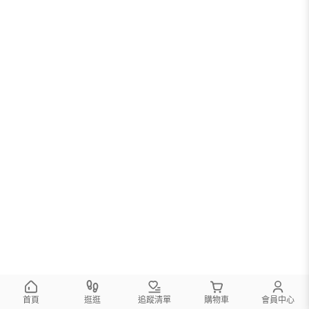
首頁
逛逛
追蹤清單
購物車
會員中心