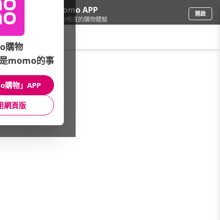
下載momo APP
開啟
給你3倍流暢度的購物體驗
請輸入搜尋關鍵字
o購物
是momo的事
家電
/
烘碗/洗碗
/
烘碗機容量
/
100-150L
o購物」APP
館長推薦
月銷量
新上市
價格
評價
用網頁版
很抱歉，沒有篩選到符合條件的商品
您可以調整篩選條件試試看