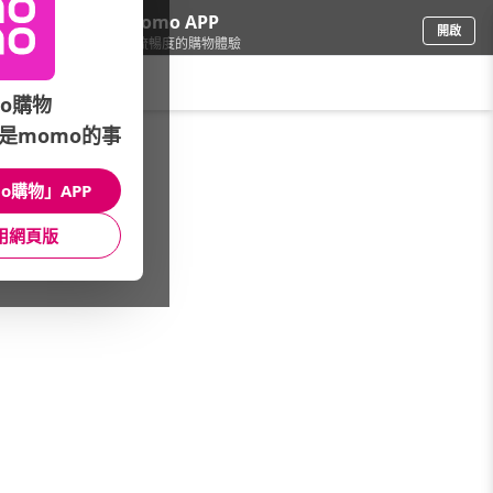
下載momo APP
開啟
給你3倍流暢度的購物體驗
請輸入搜尋關鍵字
o購物
是momo的事
家電
/
清淨/除濕機
o購物」APP
本館精選商品
用網頁版
館長推薦
月銷量
新上市
價格
評價
很抱歉，沒有篩選到符合條件的商品