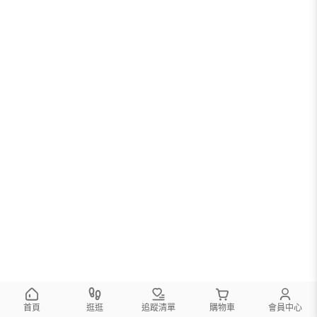
您可以調整篩選條件試試看
首頁
逛逛
追蹤清單
購物車
會員中心