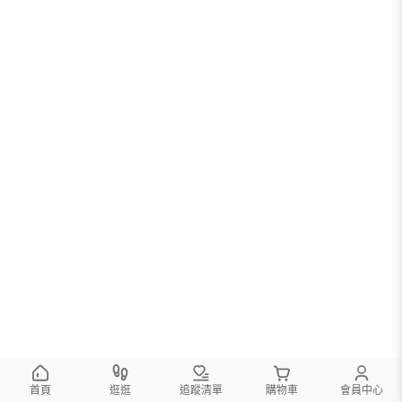
首頁
逛逛
追蹤清單
購物車
會員中心