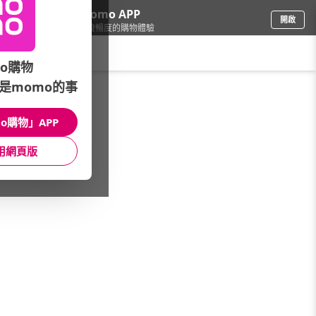
下載momo APP
開啟
給你3倍流暢度的購物體驗
請輸入搜尋關鍵字
o購物
是momo的事
家電
/
微波爐
/
微波爐(容量)
/
30-40L
o購物」APP
館長推薦
月銷量
新上市
價格
評價
用網頁版
很抱歉，沒有篩選到符合條件的商品
您可以調整篩選條件試試看