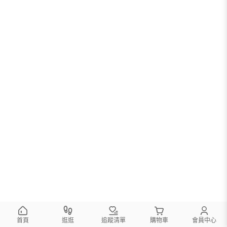
首頁
逛逛
追蹤清單
購物車
會員中心