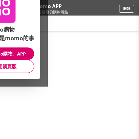
下載momo APP
開啟
給你3倍流暢度的購物體驗
請輸入搜尋關鍵字
o購物
是momo的事
家電
/
料理電器
/
廚房電器設備
/
製麵/精揉機
o購物」APP
館長推薦
月銷量
新上市
價格
評價
用網頁版
很抱歉，沒有篩選到符合條件的商品
您可以調整篩選條件試試看