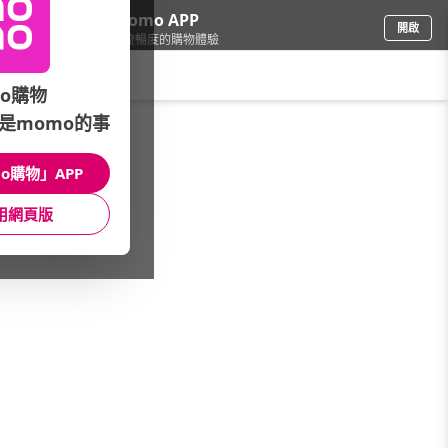
下載momo APP
開啟
給你3倍流暢度的購物體驗
請輸入搜尋關鍵字
o購物
是momo的事
家電
/
風扇
/
▼風扇類型
/
桌扇/夾扇
o購物」APP
館長推薦
月銷量
新上市
價格
評價
用網頁版
很抱歉，沒有篩選到符合條件的商品
您可以調整篩選條件試試看