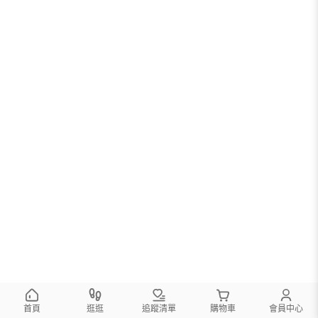
首頁
逛逛
追蹤清單
購物車
會員中心