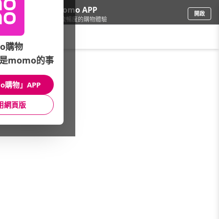
下載momo APP
開啟
給你3倍流暢度的購物體驗
請輸入搜尋關鍵字
o購物
是momo的事
家電
/
液晶電視
o購物」APP
本館精選商品
用網頁版
館長推薦
月銷量
新上市
價格
評價
很抱歉，沒有篩選到符合條件的商品