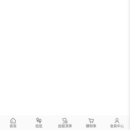
首頁
逛逛
追蹤清單
購物車
會員中心