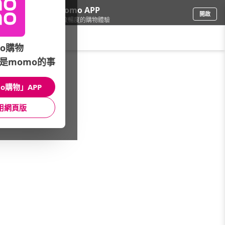
下載momo APP
開啟
給你3倍流暢度的購物體驗
請輸入搜尋關鍵字
o購物
是momo的事
宗教/藝術
/
館長推薦
/
折價券熱銷
o購物」APP
館長推薦
月銷量
新上市
價格
評價
用網頁版
很抱歉，沒有篩選到符合條件的商品
您可以調整篩選條件試試看