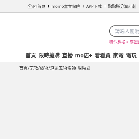
回首頁
momo富立保險
APP下載
點點賺分潤計劃
臺塑
猜你想搜 >
首頁
限時搶購
直播
mo店+
看看買
家電
電玩
首頁
/
宗教/藝術
/
道家五術名師-周映君