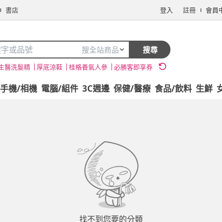
書店
登入
註冊
會員
搜全站商品
搜尋
生醫洗髮精
厚底涼鞋
桂格養氣人參
必勝客即享券
手機/相機
電腦/組件
3C週邊
保健/醫療
食品/飲料
生鮮
找不到您要的分類