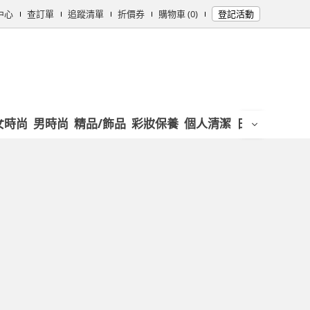
中心
查訂單
追蹤清單
折價券
購物車 (0)
登記活動
女時尚
男時尚
精品/飾品
彩妝保養
個人清潔
日用/紙品
母