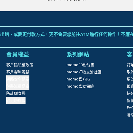
出錯、或變更付款方式，更不會要您前往ATM進行任何操作！不應在
會員權益
系列網站
客
客戶隱私權政策
momoFB粉絲團
訂
客戶權利義務
momo好物交流社團
取
網路安全標章
momo官方IG
更
包裝減量標章
momo富立保險
追
防詐騙宣導
快
碳足跡標籤
折
F
聯