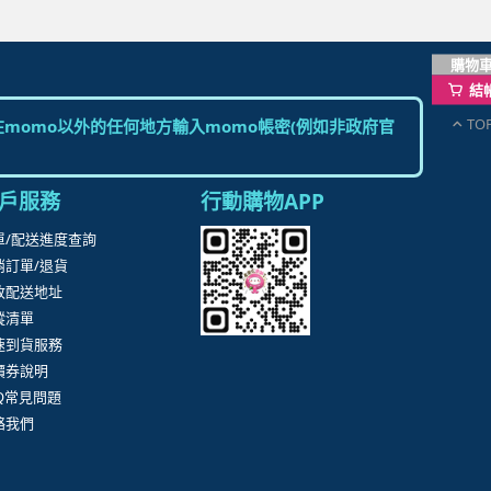
購物
結
TO
momo以外的任何地方輸入momo帳密(例如非政府官
戶服務
行動購物APP
單/配送進度查詢
消訂單/退貨
改配送地址
蹤清單
速到貨服務
價券說明
AQ常見問題
絡我們