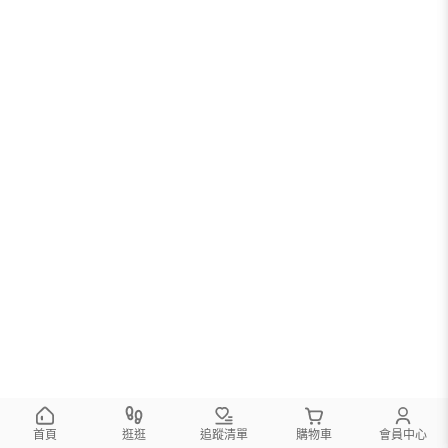
首頁
逛逛
追蹤清單
購物車
會員中心