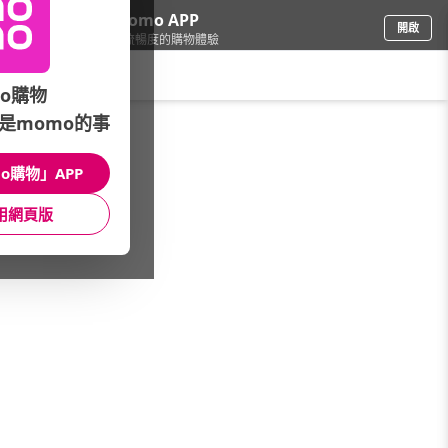
下載momo APP
開啟
給你3倍流暢度的購物體驗
請輸入搜尋關鍵字
o購物
是momo的事
母嬰玩具
/
兒童寢具/睡袋
/
品牌總覽
/
Annette
o購物」APP
館長推薦
月銷量
新上市
價格
評價
用網頁版
很抱歉，沒有篩選到符合條件的商品
您可以調整篩選條件試試看