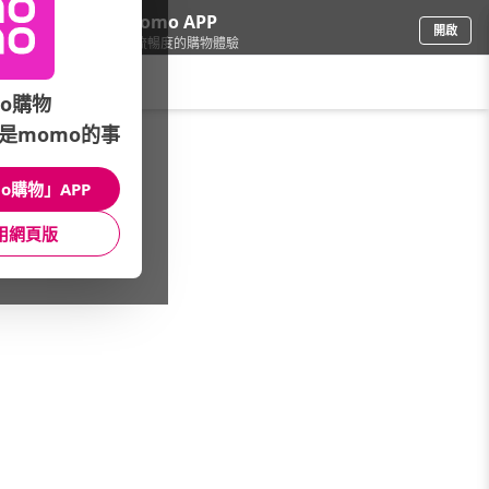
下載momo APP
開啟
給你3倍流暢度的購物體驗
請輸入搜尋關鍵字
o購物
是momo的事
母嬰玩具
/
嬰幼兒浴盆/便器
/
精選大牌
/
Piyo黃色小鴨
o購物」APP
館長推薦
月銷量
新上市
價格
評價
用網頁版
很抱歉，沒有篩選到符合條件的商品
您可以調整篩選條件試試看