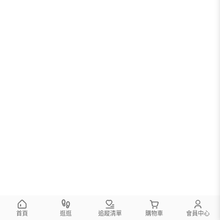
首頁
逛逛
追蹤清單
購物車
會員中心