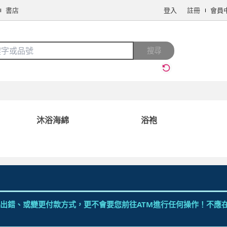
書店
登入
註冊
會員
搜全站商品
搜尋
手機/相機
電腦/組件
3C週邊
保健/醫療
食品/飲料
生鮮
沐浴海綿
浴袍