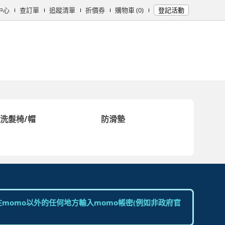
中心
查訂單
追蹤清單
折價券
購物車 (0)
登記活動
女時尚
男時尚
精品/飾品
彩妝保養
個人清潔
日用/紙品
母
洗髮椅/帽
防滑墊