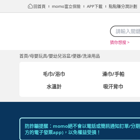
回首頁
momo富立保險
APP下載
點點賺分潤計劃
猜你想搜 >
首頁
限時搶購
直播
mo店+
看看買
家電
電玩
首頁
/
母嬰玩具
/
嬰幼兒浴盆/便器
/
洗澡用品
毛巾/浴巾
澡巾/手帕
水溫計
吸汗背巾