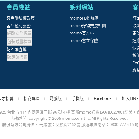
抱歉，沒有篩選到符合條件的商品，您可以調整篩選條件試試看
出錯、或變更付款方式，更不會要您前往ATM進行任何操作！不應在
會員權益
系列網站
客
客戶隱私權政策
momoFB粉絲團
訂
客戶權利義務
momo好物交流社團
取
網路安全標章
momo官方IG
更
包裝減量標章
momo富立保險
追