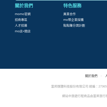
很
防詐騙提醒：momo絕不會以電話或簡訊通知訂單/分期
方的電子發票app)，以免權益受損！
關於我們
特色服務
momo官網
異業合作
招商專區
mo幣企業採購
人才招募
點點賺分潤計劃
mo店+開店