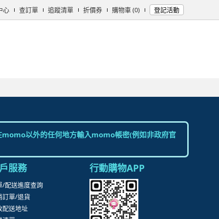
中心
查訂單
追蹤清單
折價券
購物車 (0)
登記活動
女時尚
男時尚
精品/飾品
彩妝保養
個人清潔
日用/紙品
母