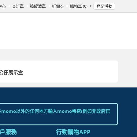
中心
查訂單
追蹤清單
折價券
購物車 (0)
登記活動
女時尚
男時尚
精品/飾品
彩妝保養
個人清潔
日用/紙品
母
公仔展示盒