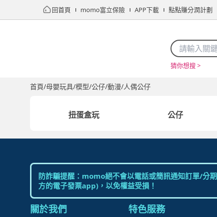
回首頁
momo富立保險
APP下載
點點賺分潤計劃
猜你想搜 >
首頁
限時搶購
直播
mo店+
看看買
家電
電玩
首頁
/
母嬰玩具
/
模型/公仔/動漫
/
人偶公仔
扭蛋盒玩
公仔