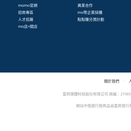
很
防詐騙提醒：momo絕不會以電話或簡訊通知訂單/分期
方的電子發票app)，以免權益受損！
關於我們
特色服務
momo官網
異業合作
招商專區
mo幣企業採購
人才招募
點點賺分潤計劃
mo店+開店