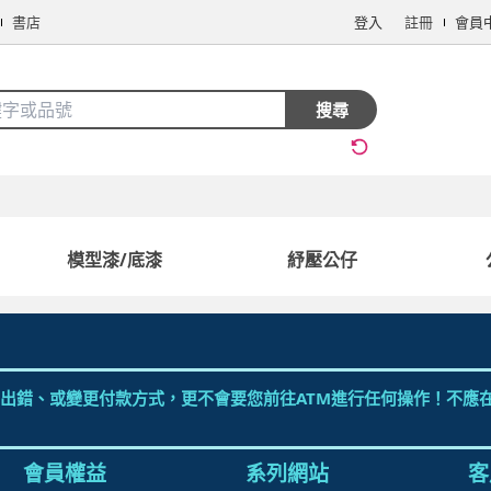
書店
登入
註冊
會員
搜全站商品
搜尋
手機/相機
電腦/組件
3C週邊
保健/醫療
食品/飲料
生鮮
模型漆/底漆
紓壓公仔