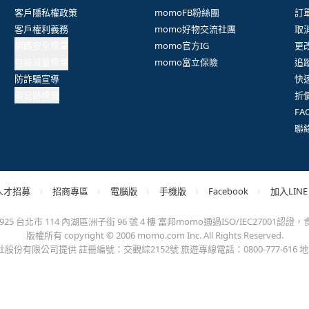
抱歉，沒有篩選到符合條件的商品，您可以調整篩選條件試試看
出錯、或變更付款方式，更不會要您前往ATM進行任何操作！不應在
會員權益
系列網站
客
客戶隱私權政策
momoFB粉絲團
訂
客戶權利義務
momo好物交流社團
取
網路安全標章
momo官方IG
更
包裝減量標章
momo富立保險
追
防詐騙宣導
快