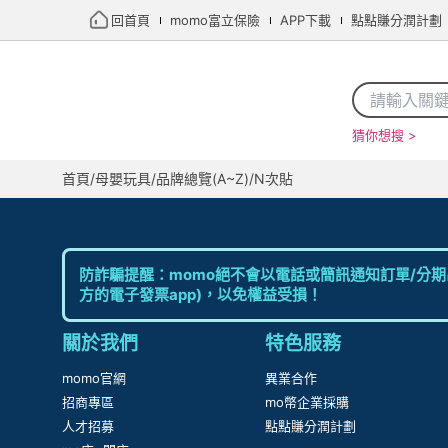
回首頁
momo富立保險
APP下載
點點賺分潤計劃
猜你想搜 >
首頁
限時搶購
直播
mo店+
看看買
家電
電玩
首頁
/
母嬰玩具
/
品牌總覽(A~Z)
/
N次貼