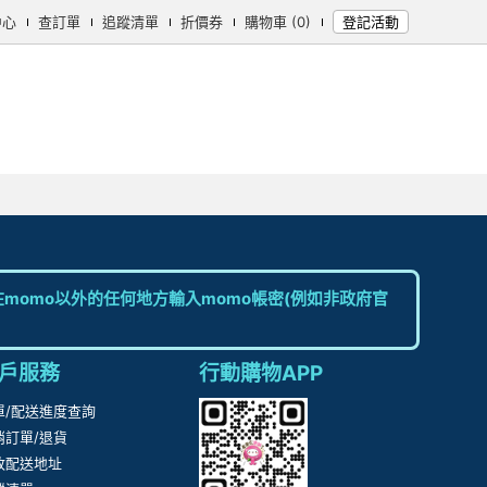
中心
查訂單
追蹤清單
折價券
購物車 (0)
登記活動
女時尚
男時尚
精品/飾品
彩妝保養
個人清潔
日用/紙品
母