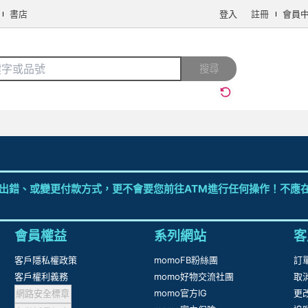
書店
登入
註冊
會員
搜全站商品
搜尋
手機/相機
電腦/組件
3C週邊
保健/醫療
食品/飲料
生鮮