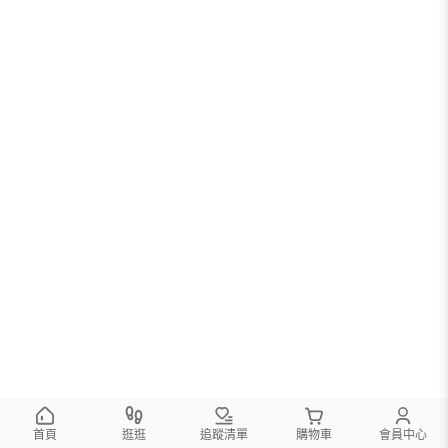
首頁
逛逛
追蹤清單
購物車
會員中心