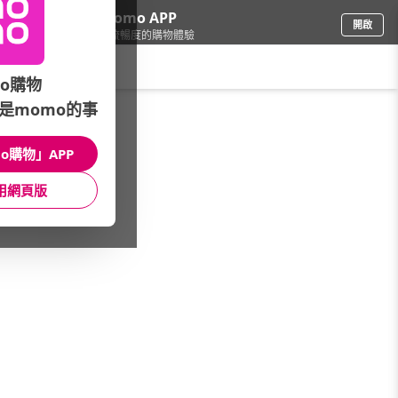
下載momo APP
開啟
給你3倍流暢度的購物體驗
請輸入搜尋關鍵字
o購物
是momo的事
母嬰玩具
/
本月主打
/
ATOPALM抗敏首選↘$234up
o購物」APP
館長推薦
月銷量
新上市
價格
評價
用網頁版
很抱歉，沒有篩選到符合條件的商品
您可以調整篩選條件試試看