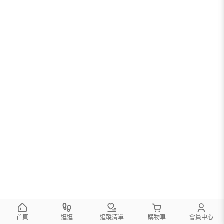
首頁
逛逛
追蹤清單
購物車
會員中心