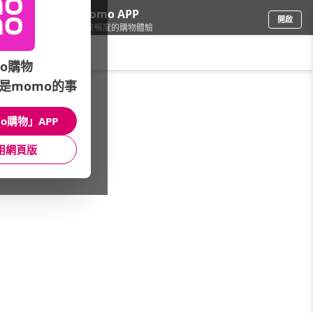
下載momo APP
開啟
給你3倍流暢度的購物體驗
請輸入搜尋關鍵字
o購物
是momo的事
母嬰玩具
/
媽咪保養品牌總覽
/
Lactacyd 立朵舒
o購物」APP
館長推薦
月銷量
新上市
價格
評價
用網頁版
很抱歉，沒有篩選到符合條件的商品
您可以調整篩選條件試試看