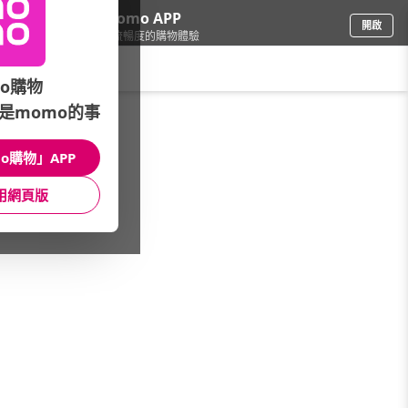
下載momo APP
開啟
給你3倍流暢度的購物體驗
請輸入搜尋關鍵字
o購物
是momo的事
母嬰玩具
/
童鞋/童襪
/
美國 Jazzy Toes
o購物」APP
館長推薦
月銷量
新上市
價格
評價
用網頁版
很抱歉，沒有篩選到符合條件的商品
您可以調整篩選條件試試看