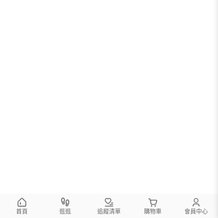
首頁
逛逛
追蹤清單
購物車
會員中心