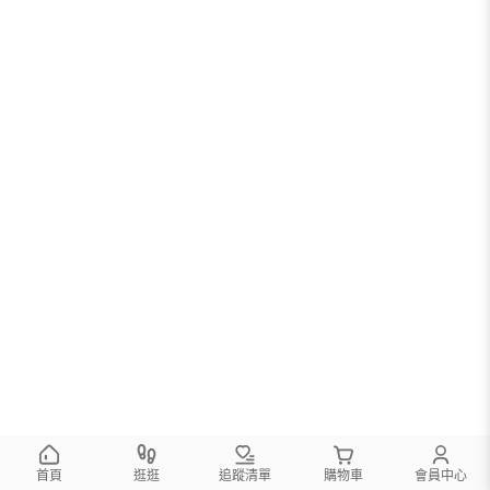
首頁
逛逛
追蹤清單
購物車
會員中心