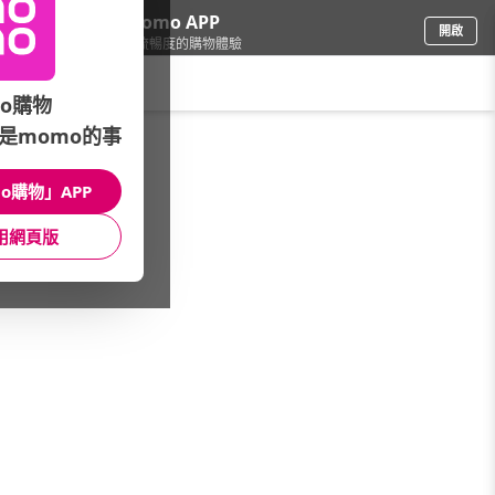
下載momo APP
開啟
給你3倍流暢度的購物體驗
請輸入搜尋關鍵字
o購物
是momo的事
母嬰玩具
/
嬰童紙尿褲
/
滿意寶寶
/
極上呵護
o購物」APP
館長推薦
月銷量
新上市
價格
評價
用網頁版
很抱歉，沒有篩選到符合條件的商品
您可以調整篩選條件試試看