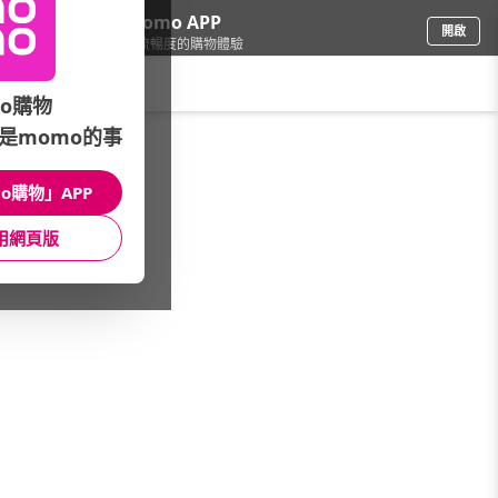
下載momo APP
開啟
給你3倍流暢度的購物體驗
請輸入搜尋關鍵字
o購物
是momo的事
旅遊/住宿
/
館長推薦
/
本館新品
o購物」APP
館長推薦
月銷量
新上市
價格
評價
用網頁版
很抱歉，沒有篩選到符合條件的商品
您可以調整篩選條件試試看