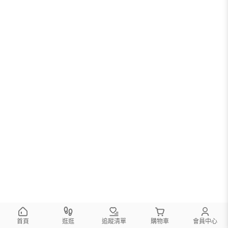
首頁
逛逛
追蹤清單
購物車
會員中心