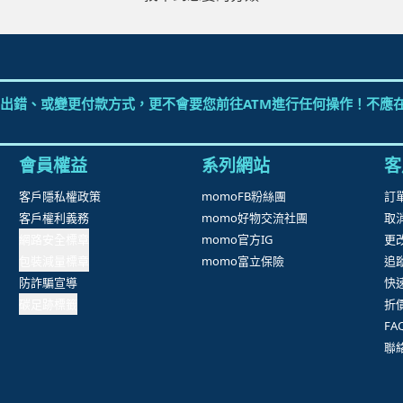
出錯、或變更付款方式，更不會要您前往ATM進行任何操作！不應在
會員權益
系列網站
客
客戶隱私權政策
momoFB粉絲團
訂
客戶權利義務
momo好物交流社團
取
網路安全標章
momo官方IG
更
包裝減量標章
momo富立保險
追
防詐騙宣導
快
碳足跡標籤
折
F
聯