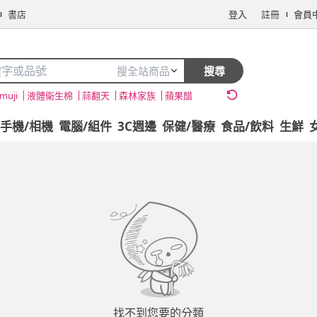
書店
登入
註冊
會員
搜全站商品
搜尋
muji
液體衛生棉
蒜翻天
森林家族
蘋果醋
手機/相機
電腦/組件
3C週邊
保健/醫療
食品/飲料
生鮮
找不到您要的分類