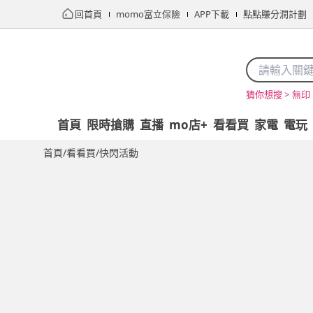
回首頁
momo富立保險
APP下載
點點賺分潤計劃
無印 
猜你想搜 >
首頁
限時搶購
直播
mo店+
看看買
家電
電玩
首頁
/
看看買
/
快閃活動