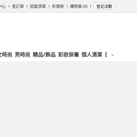
中心
查訂單
追蹤清單
折價券
購物車 (0)
登記活動
女時尚
男時尚
精品/飾品
彩妝保養
個人清潔
日用/紙品
母