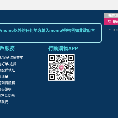
購物
結
TO
momo以外的任何地方輸入momo帳密(例如非政府官
戶服務
行動購物APP
單/配送進度查詢
消訂單/退貨
改配送地址
蹤清單
速到貨服務
價券說明
AQ常見問題
絡我們