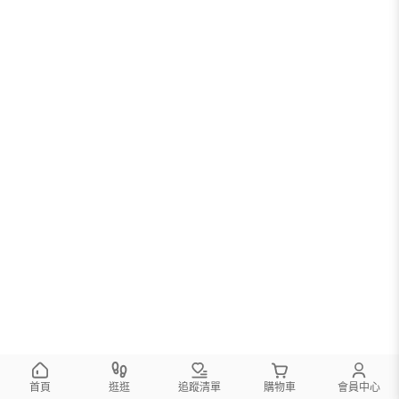
首頁
逛逛
追蹤清單
購物車
會員中心