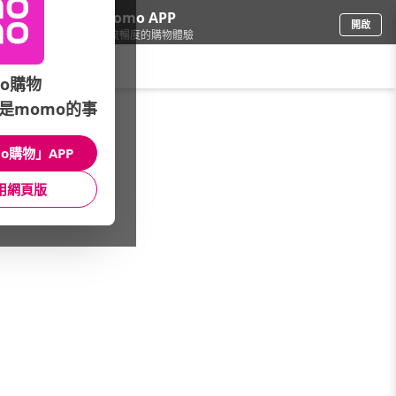
下載momo APP
開啟
給你3倍流暢度的購物體驗
請輸入搜尋關鍵字
o購物
是momo的事
看看買
/
食品
/
沖調/蜂蜜/飲品
/
穀物/沖調
o購物」APP
館長推薦
月銷量
新上市
價格
評價
用網頁版
很抱歉，沒有篩選到符合條件的商品
您可以調整篩選條件試試看