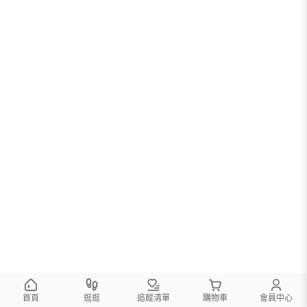
您可以調整篩選條件試試看
首頁
逛逛
追蹤清單
購物車
會員中心