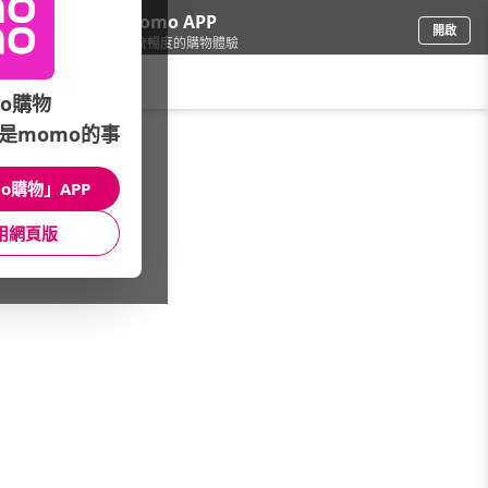
下載momo APP
開啟
給你3倍流暢度的購物體驗
請輸入搜尋關鍵字
o購物
是momo的事
看看買
/
LOVETEEN
o購物」APP
本館精選商品
用網頁版
館長推薦
月銷量
新上市
價格
評價
很抱歉，沒有篩選到符合條件的商品