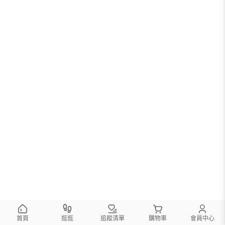
首頁
逛逛
追蹤清單
購物車
會員中心