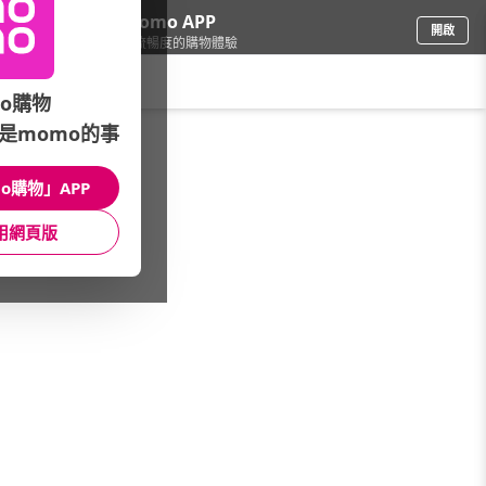
下載momo APP
開啟
給你3倍流暢度的購物體驗
請輸入搜尋關鍵字
o購物
是momo的事
看看買
/
視聽娛樂
/
液晶電視
o購物」APP
館長推薦
月銷量
新上市
價格
評價
用網頁版
很抱歉，沒有篩選到符合條件的商品
您可以調整篩選條件試試看