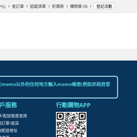
中心
查訂單
追蹤清單
折價券
購物車 (0)
登記活動
女時尚
男時尚
精品/飾品
彩妝保養
個人清潔
日用/紙品
母