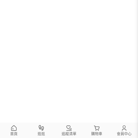
首頁
逛逛
追蹤清單
購物車
會員中心