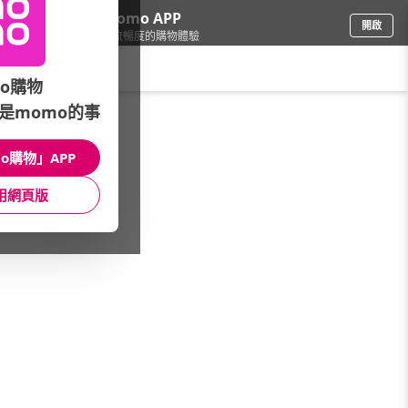
下載momo APP
開啟
給你3倍流暢度的購物體驗
請輸入搜尋關鍵字
o購物
是momo的事
看看買
/
服飾
/
服飾-推薦品牌
/
矜蘭妃
o購物」APP
館長推薦
月銷量
新上市
價格
評價
用網頁版
很抱歉，沒有篩選到符合條件的商品
您可以調整篩選條件試試看