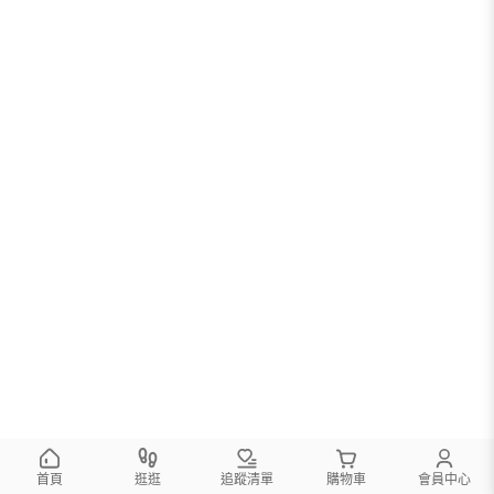
您可以調整篩選條件試試看
首頁
逛逛
追蹤清單
購物車
會員中心