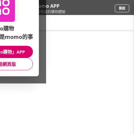
下載momo APP
開啟
給你3倍流暢度的購物體驗
請輸入搜尋關鍵字
o購物
是momo的事
旅行用配件
/
頸枕/腳墊
o購物」APP
本館精選商品
用網頁版
館長推薦
月銷量
新上市
價格
評價
很抱歉，沒有篩選到符合條件的商品