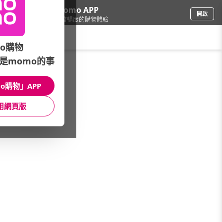
下載momo APP
開啟
給你3倍流暢度的購物體驗
請輸入搜尋關鍵字
o購物
是momo的事
露營寢具
/
一般睡墊
o購物」APP
本館精選商品
用網頁版
館長推薦
月銷量
新上市
價格
評價
很抱歉，沒有篩選到符合條件的商品