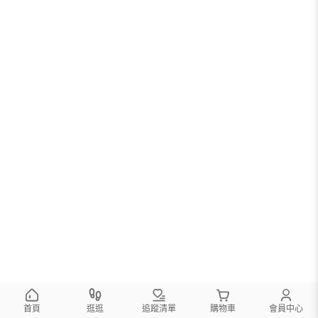
您可以調整篩選條件試試看
首頁
逛逛
追蹤清單
購物車
會員中心