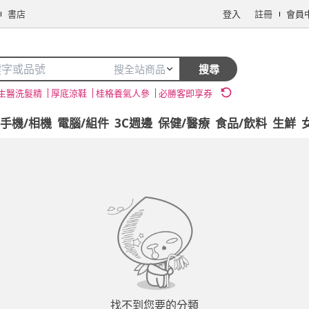
書店
登入
註冊
會員
搜全站商品
搜尋
生醫洗髮精
厚底涼鞋
桂格養氣人參
必勝客即享券
手機/相機
電腦/組件
3C週邊
保健/醫療
食品/飲料
生鮮
找不到您要的分類