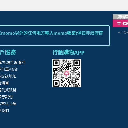
購物
結
TO
momo以外的任何地方輸入momo帳密(例如非政府官
戶服務
行動購物APP
單/配送進度查詢
消訂單/退貨
改配送地址
蹤清單
速到貨服務
價券說明
AQ常見問題
絡我們