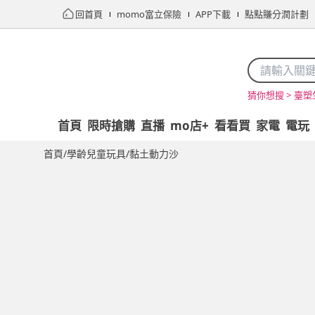
回首頁
momo富立保險
APP下載
點點賺分潤計劃
臺塑
猜你想搜 >
首頁
限時搶購
直播
mo店+
看看買
家電
電玩
首頁
/
學齡兒童玩具
/
黏土動力沙