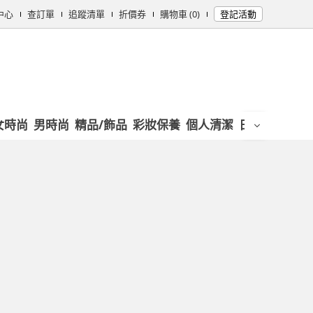
中心
查訂單
追蹤清單
折價券
購物車 (0)
登記活動
女時尚
男時尚
精品/飾品
彩妝保養
個人清潔
日用/紙品
母