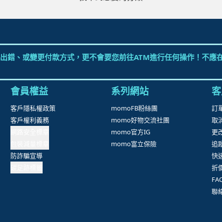
出錯、或變更付款方式，更不會要您前往ATM進行任何操作！不應在
會員權益
系列網站
客
客戶隱私權政策
momoFB粉絲團
訂
客戶權利義務
momo好物交流社團
取
網路安全標章
momo官方IG
更
包裝減量標章
momo富立保險
追
防詐騙宣導
快
碳足跡標籤
折
F
聯