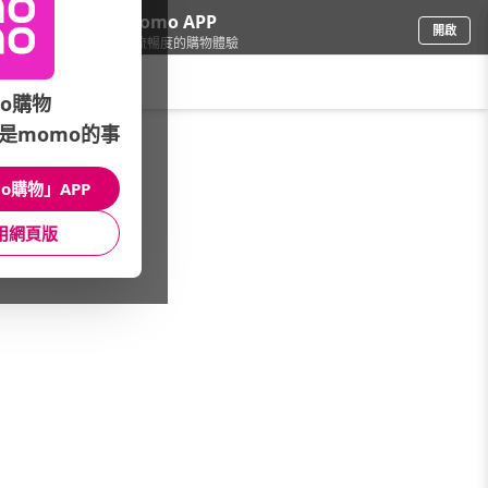
下載momo APP
開啟
給你3倍流暢度的購物體驗
請輸入搜尋關鍵字
o購物
是momo的事
寶寶成長玩具
/
床邊音樂鈴
o購物」APP
本館精選商品
用網頁版
館長推薦
月銷量
新上市
價格
評價
很抱歉，沒有篩選到符合條件的商品