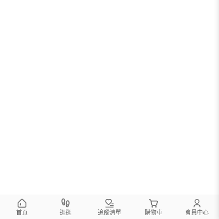
您可以調整篩選條件試試看
首頁
逛逛
追蹤清單
購物車
會員中心