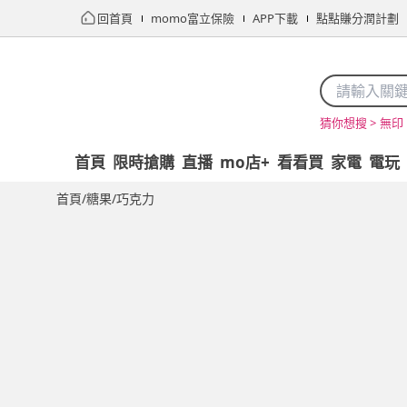
回首頁
momo富立保險
APP下載
點點賺分潤計劃
無印 
猜你想搜 >
首頁
限時搶購
直播
mo店+
看看買
家電
電玩
首頁
/
糖果/巧克力