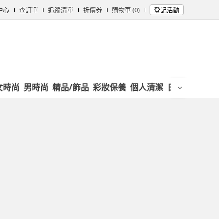
中心
查訂單
追蹤清單
折價券
購物車 (0)
登記活動
女時尚
男時尚
精品/飾品
彩妝保養
個人清潔
日用/紙品
母