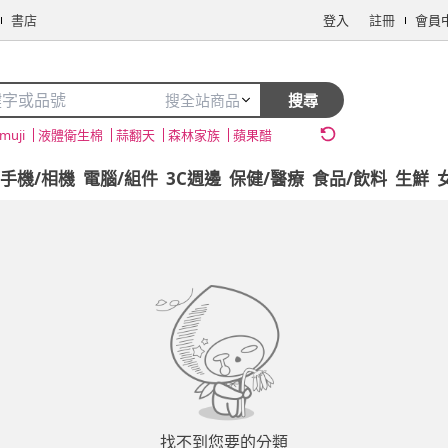
書店
登入
註冊
會員
搜全站商品
搜尋
muji
液體衛生棉
蒜翻天
森林家族
蘋果醋
手機/相機
電腦/組件
3C週邊
保健/醫療
食品/飲料
生鮮
找不到您要的分類