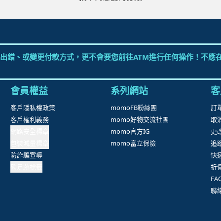
出錯、或變更付款方式，更不會要您前往ATM進行任何操作！不應在
會員權益
系列網站
客
客戶隱私權政策
momoFB粉絲團
訂
客戶權利義務
momo好物交流社團
取
網路安全標章
momo官方IG
更
包裝減量標章
momo富立保險
追
防詐騙宣導
快
碳足跡標籤
折
F
聯