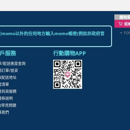
購物
結
TO
momo以外的任何地方輸入momo帳密(例如非政府官
戶服務
行動購物APP
單/配送進度查詢
消訂單/退貨
改配送地址
蹤清單
速到貨服務
價券說明
AQ常見問題
絡我們