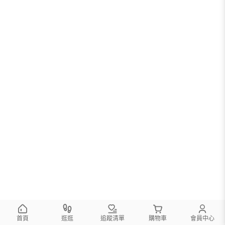
您可以調整篩選條件試試看
首頁
逛逛
追蹤清單
購物車
會員中心