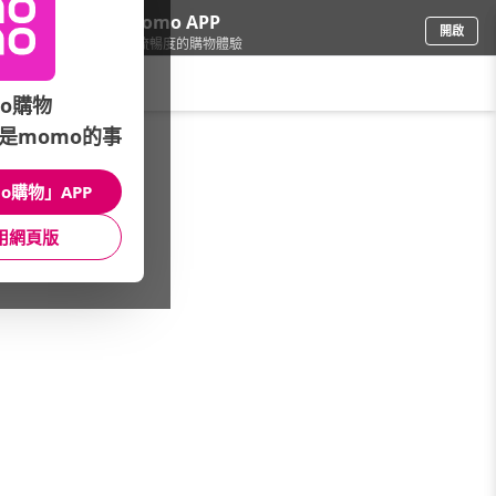
下載momo APP
開啟
給你3倍流暢度的購物體驗
請輸入搜尋關鍵字
o購物
是momo的事
品牌總覽(筆劃)
/
毛 寶
o購物」APP
本館精選商品
用網頁版
館長推薦
月銷量
新上市
價格
評價
很抱歉，沒有篩選到符合條件的商品