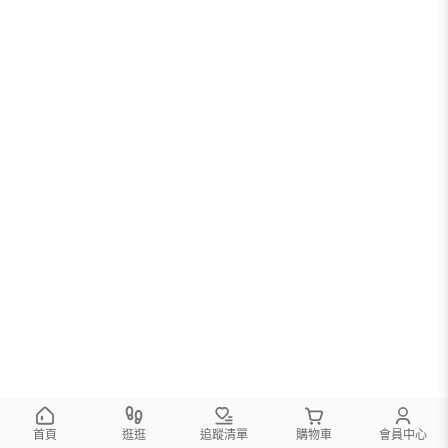
您可以調整篩選條件試試看
首頁
逛逛
追蹤清單
購物車
會員中心