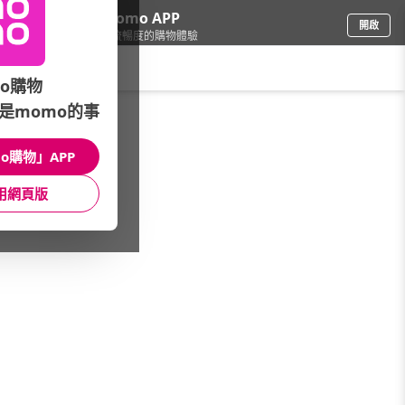
下載momo APP
開啟
給你3倍流暢度的購物體驗
請輸入搜尋關鍵字
o購物
是momo的事
攝影機專區
/
縮時攝影
o購物」APP
本館精選商品
用網頁版
館長推薦
月銷量
新上市
價格
評價
很抱歉，沒有篩選到符合條件的商品