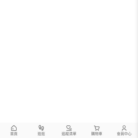
您可以調整篩選條件試試看
首頁
逛逛
追蹤清單
購物車
會員中心