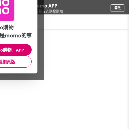
下載momo APP
開啟
給你3倍流暢度的購物體驗
請輸入搜尋關鍵字
o購物
是momo的事
品牌總覽(筆劃)
/
妙管家
o購物」APP
本館精選商品
用網頁版
館長推薦
月銷量
新上市
價格
評價
很抱歉，沒有篩選到符合條件的商品