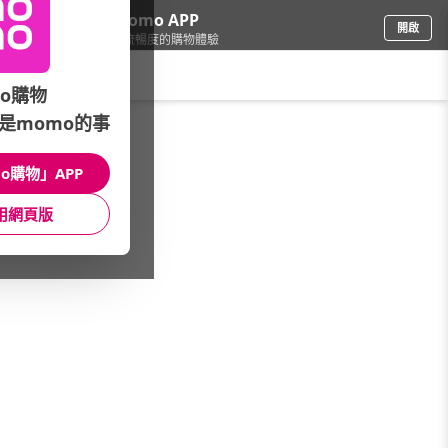
下載momo APP
開啟
給你3倍流暢度的購物體驗
請輸入搜尋關鍵字
o購物
是momo的事
自行車人身部品
/
手套(半指)
o購物」APP
本館精選商品
用網頁版
館長推薦
月銷量
新上市
價格
評價
很抱歉，沒有篩選到符合條件的商品