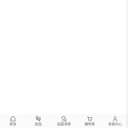
您可以調整篩選條件試試看
首頁
逛逛
追蹤清單
購物車
會員中心