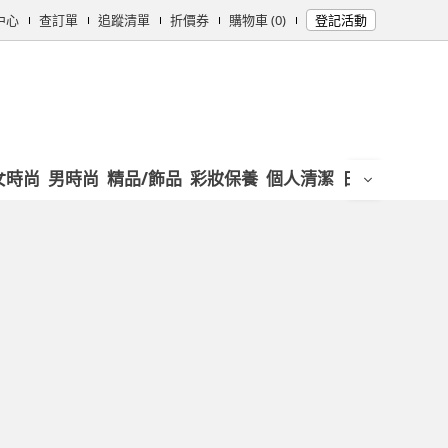
中心
查訂單
追蹤清單
折價券
購物車 (0)
登記活動
女時尚
男時尚
精品/飾品
彩妝保養
個人清潔
日用/紙品
母