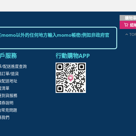
購物
結
TO
momo以外的任何地方輸入momo帳密(例如非政府官
戶服務
行動購物APP
單/配送進度查詢
消訂單/退貨
改配送地址
蹤清單
速到貨服務
價券說明
AQ常見問題
絡我們