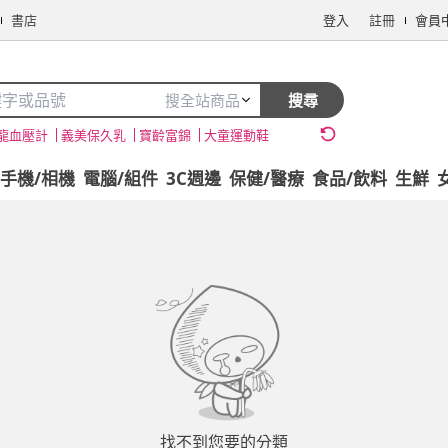
書店
登入
註冊
會員
搜全站商品
搜尋
龍血壓計
義美保久乳
寶齡富錦
大童運動鞋
手機/相機
電腦/組件
3C週邊
保健/醫療
食品/飲料
生鮮
找不到您要的分類