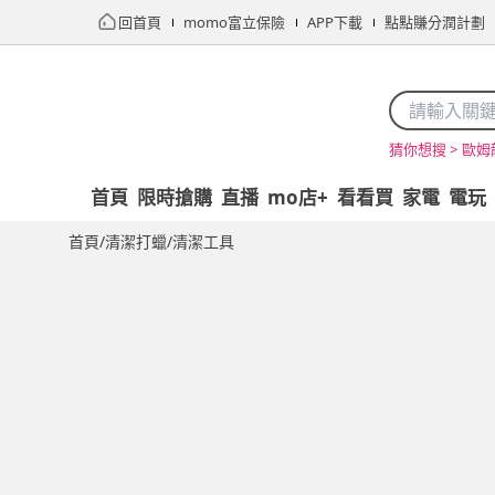
回首頁
momo富立保險
APP下載
點點賺分潤計劃
歐姆
猜你想搜 >
首頁
限時搶購
直播
mo店+
看看買
家電
電玩
首頁
/
清潔打蠟
/
清潔工具