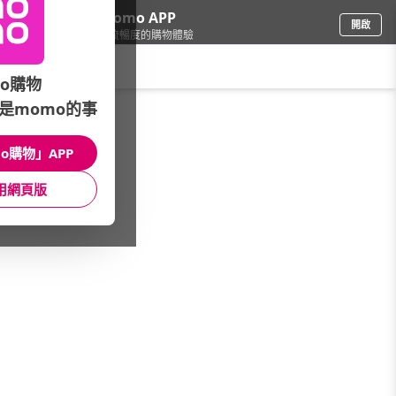
下載momo APP
開啟
給你3倍流暢度的購物體驗
請輸入搜尋關鍵字
o購物
是momo的事
罐頭食品
/
肉醬/魚罐頭
o購物」APP
本館精選商品
用網頁版
館長推薦
月銷量
新上市
價格
評價
很抱歉，沒有篩選到符合條件的商品