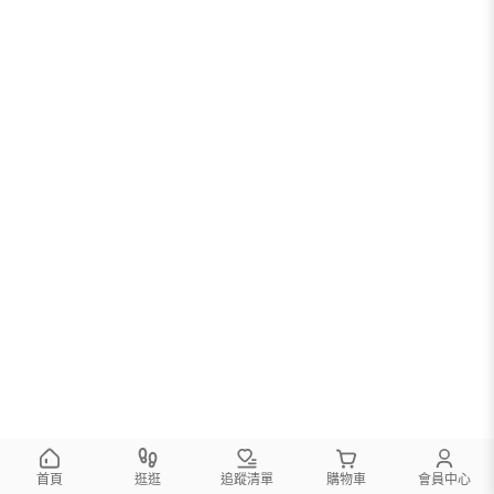
您可以調整篩選條件試試看
首頁
逛逛
追蹤清單
購物車
會員中心