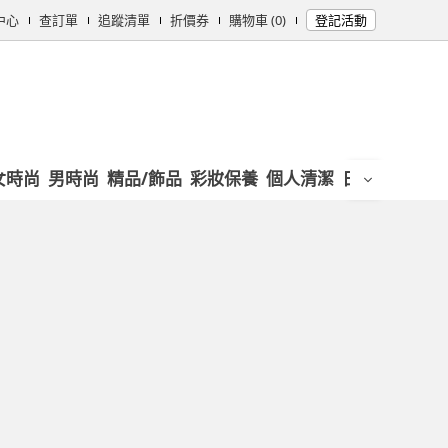
中心
查訂單
追蹤清單
折價券
購物車 (0)
登記活動
女時尚
男時尚
精品/飾品
彩妝保養
個人清潔
日用/紙品
母