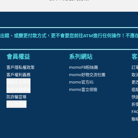
出錯、或變更付款方式，更不會要您前往ATM進行任何操作！不應在
會員權益
系列網站
客
客戶隱私權政策
momoFB粉絲團
訂
客戶權利義務
momo好物交流社團
取
網路安全標章
momo官方IG
更
包裝減量標章
momo富立保險
追
防詐騙宣導
快
碳足跡標籤
折
F
聯