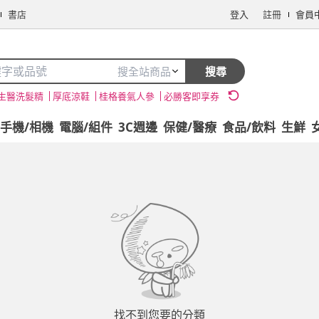
書店
登入
註冊
會員
搜全站商品
搜尋
生醫洗髮精
厚底涼鞋
桂格養氣人參
必勝客即享券
手機/相機
電腦/組件
3C週邊
保健/醫療
食品/飲料
生鮮
找不到您要的分類