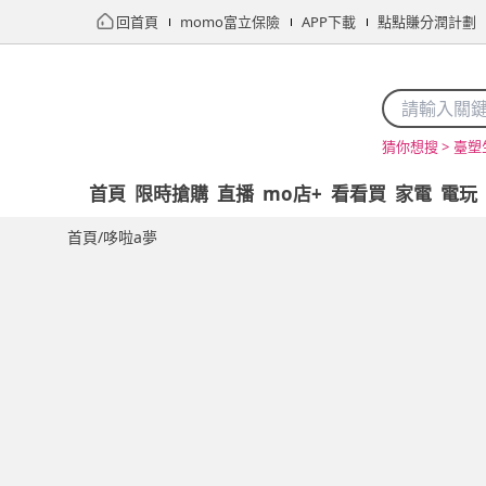
回首頁
momo富立保險
APP下載
點點賺分潤計劃
臺塑
猜你想搜 >
首頁
限時搶購
直播
mo店+
看看買
家電
電玩
首頁
/
哆啦a夢