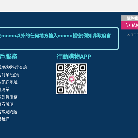
購物
結
TO
momo以外的任何地方輸入momo帳密(例如非政府官
戶服務
行動購物APP
單/配送進度查詢
消訂單/退貨
改配送地址
蹤清單
速到貨服務
價券說明
AQ常見問題
絡我們