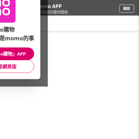
下載momo APP
開啟
給你3倍流暢度的購物體驗
請輸入搜尋關鍵字
o購物
是momo的事
寢具 (材質/功能)
/
超細纖維
o購物」APP
本館精選商品
用網頁版
館長推薦
月銷量
新上市
價格
評價
很抱歉，沒有篩選到符合條件的商品