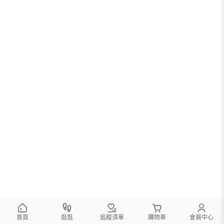
您可以調整篩選條件試試看
首頁
逛逛
追蹤清單
購物車
會員中心