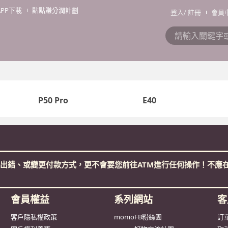
APP下載
點點賺分潤計劃
登入
/
註冊
會員
P50 Pro
E40