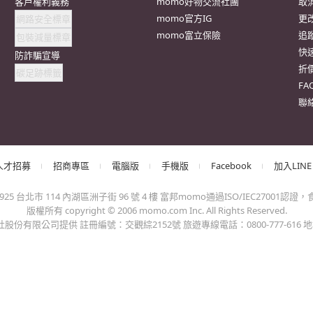
抱歉，沒有篩選到符合條件的商品，您可以調整篩選條件試試看
出錯、或變更付款方式，更不會要您前往ATM進行任何操作！不應在
會員權益
系列網站
客
客戶隱私權政策
momoFB粉絲團
訂
客戶權利義務
momo好物交流社團
取
網路安全標章
momo官方IG
更
包裝減量標章
momo富立保險
追