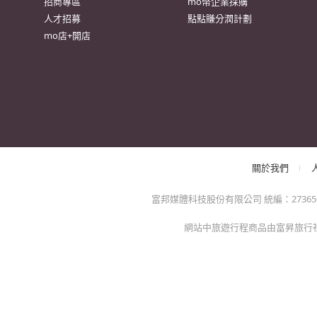
很
防詐騙提醒：momo絕不會以電話或簡訊通知訂單/分期
方的電子發票app)，以免權益受損！
關於我們
特色服務
momo官網
異業合作
招商專區
mo幣企業採購
人才招募
點點賺分潤計劃
mo店+開店