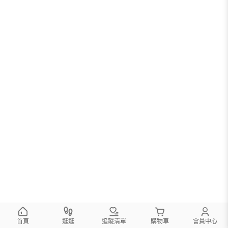
首頁
逛逛
追蹤清單
購物車
會員中心