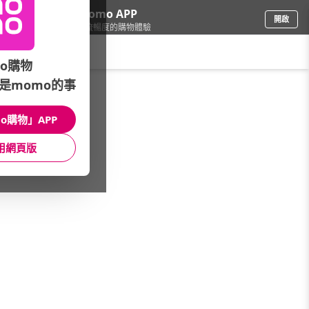
下載momo APP
開啟
給你3倍流暢度的購物體驗
請輸入搜尋關鍵字
o購物
是momo的事
品牌旗艦
/
munsingwear
/
全館商品
o購物」APP
館長推薦
月銷量
新上市
價格
評價
用網頁版
很抱歉，沒有篩選到符合條件的商品
您可以調整篩選條件試試看