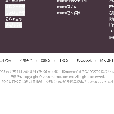
抱歉，沒有篩選到符合條件的商品，您可以調整篩選條件試試看
出錯、或變更付款方式，更不會要您前往ATM進行任何操作！不應在
會員權益
系列網站
客
客戶隱私權政策
momoFB粉絲團
訂
客戶權利義務
momo好物交流社團
取
網路安全標章
momo官方IG
更
包裝減量標章
momo富立保險
追