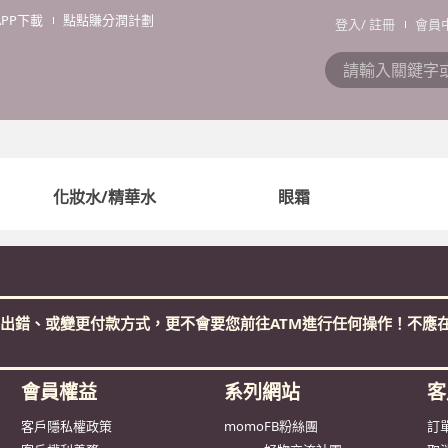
APP下載
點點賺分潤計劃
登入
/
註冊
會員
化妝水/精華水
眼霜