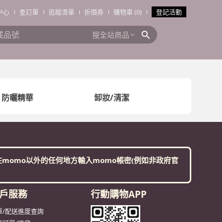
中心
查訂單
追蹤清單
折價券
購物車 (0)
登記活動
搜全站商品
防曬精華
卸妝/清潔