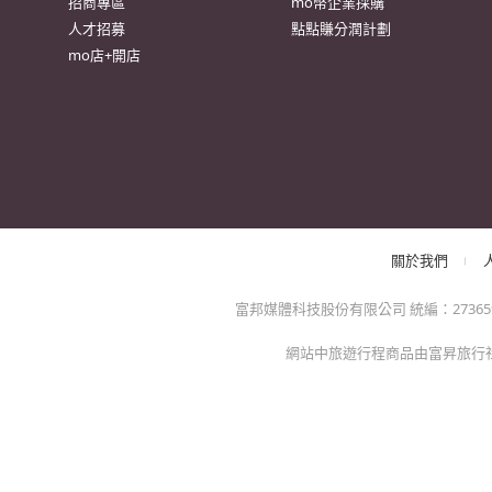
很
防詐騙提醒：momo絕不會以電話或簡訊通知訂單/分期
方的電子發票app)，以免權益受損！
關於我們
特色服務
momo官網
異業合作
招商專區
mo幣企業採購
人才招募
點點賺分潤計劃
mo店+開店