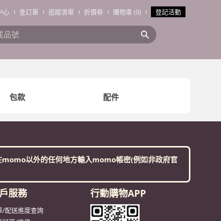
中心
查訂單
追蹤清單
折價券
購物車 (0)
登記活動
搜全站商品
包款
配件