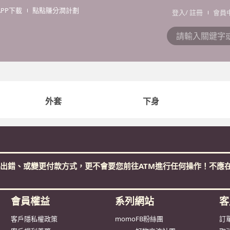
APP下載
點點賺分潤計劃
登入
/
註冊
會員
外套
下身