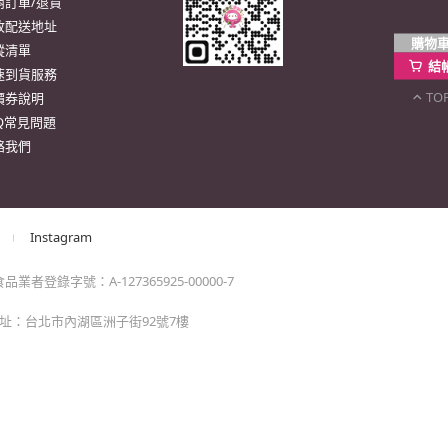
購物
結
TO