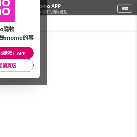
下載momo APP
開啟
給你3倍流暢度的購物體驗
請輸入搜尋關鍵字
o購物
是momo的事
品牌旗艦
/
喜鴻假期
/
日本
/
其他區域
o購物」APP
館長推薦
月銷量
新上市
價格
評價
用網頁版
很抱歉，沒有篩選到符合條件的商品
您可以調整篩選條件試試看