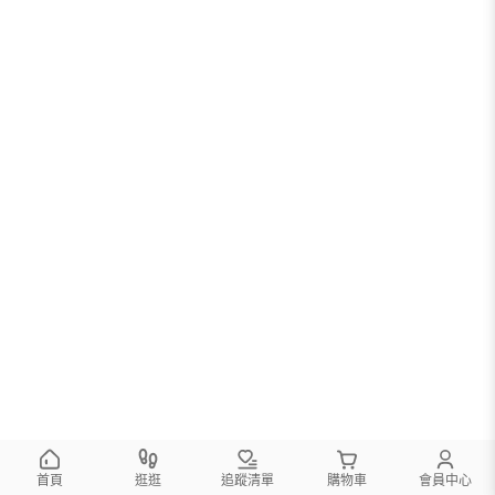
首頁
逛逛
追蹤清單
購物車
會員中心