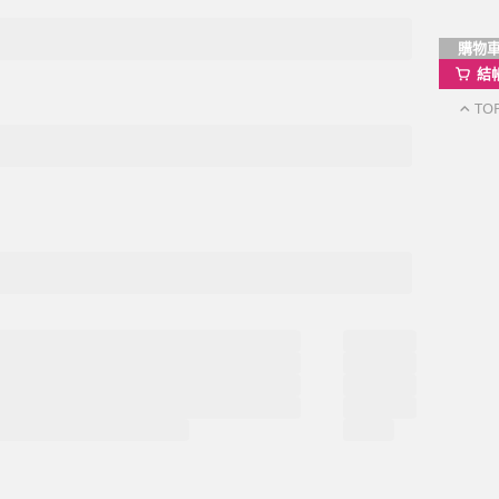
購物
結
TO
。
momo以外的任何地方輸入momo帳密(例如非政府官
戶服務
行動購物APP
單/配送進度查詢
消訂單/退貨
改配送地址
蹤清單