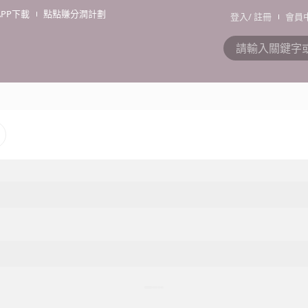
APP下載
點點賺分潤計劃
登入
/
註冊
會員